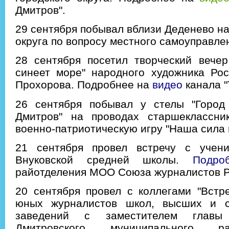
Дмитров".
29 сентября побывал вблизи Деденево на
округа по вопросу местного самоуправле
28 сентября посетил творческий вече
синеет море" народного художника Рос
Прохорова. Подробнее на
видео
канала "
26 сентября побывал у стелы "Город
Дмитров" на проводах старшеклассн
военно-патриотическую игру "Наша сила 
21 сентября провел встречу с учен
Внуковской средней школы.
Подро
райотделения МОО Союза журналистов Р
20 сентября провел с коллегами "Встре
юных журналистов школ, высших и с
заведений с заместителем главы 
Дмитровского муниципального 