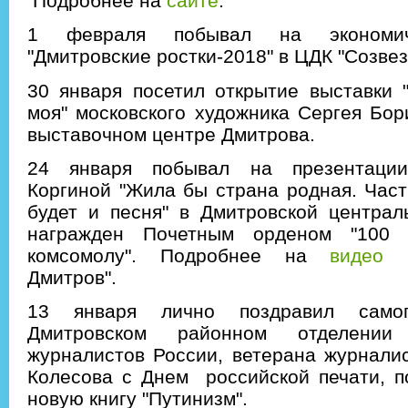
Подробнее на
сайте
.
1 февраля побывал на экономи
"Дмитровские ростки-2018" в ЦДК "Созвез
30 января посетил открытие выставки 
моя" московского художника Сергея Бор
выставочном центре Дмитрова.
24 января побывал на презентаци
Коргиной "Жила бы страна родная. Часть
будет и песня" в Дмитровской централ
награжден Почетным орденом "100 
комсомолу". Подробнее на
видео
Дмитров".
13 января лично поздравил само
Дмитровском районном отделени
журналистов России, ветерана журнали
Колесова с Днем российской печати, п
новую книгу "Путинизм".