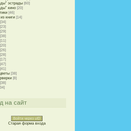
зды" эстрады
[60]
зды" кино
[20]
тики
[46]
из книги
[14]
[34]
[23]
[29]
[38]
[11]
[20]
[26]
[28]
[17]
[47]
[41]
цветы
[38]
рверки
[8]
[38]
[34]
д на сайт
Войти через uID
Старая форма входа