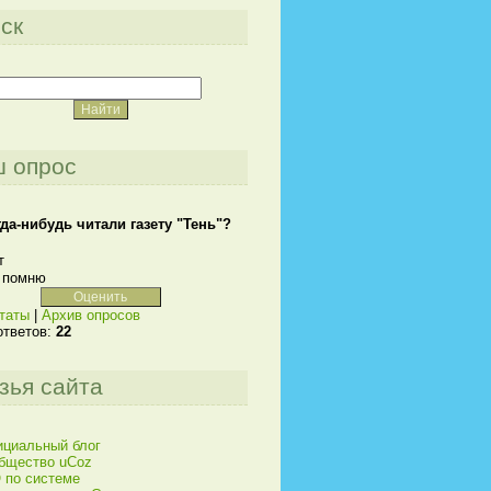
ск
 опрос
да-нибудь читали газету "Тень"?
т
 помню
таты
|
Архив опросов
ответов:
22
зья сайта
циальный блог
бщество uCoz
 по системе