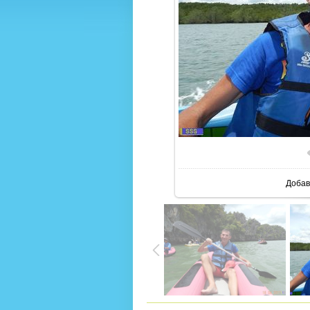
В реа
Добав