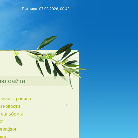
Пятница, 07.08.2026, 00:42
ю сайта
авная страница
и новости
тоальбомы
ог
ография
ихи