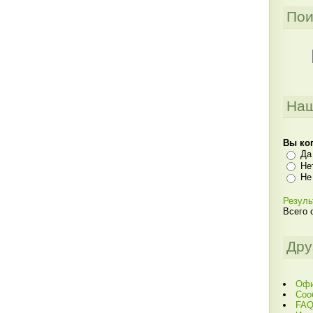
Пои
Наш
Вы ког
Да
Не
Не
Резуль
Всего 
Дру
Офи
Соо
FAQ