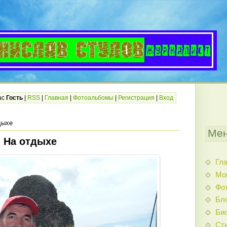
ас
Гость
|
RSS
|
Главная
|
Фотоальбомы
|
Регистрация
|
Вход
дыхе
Мен
На отдыхе
Гл
Мо
Фо
Бл
Би
Ст