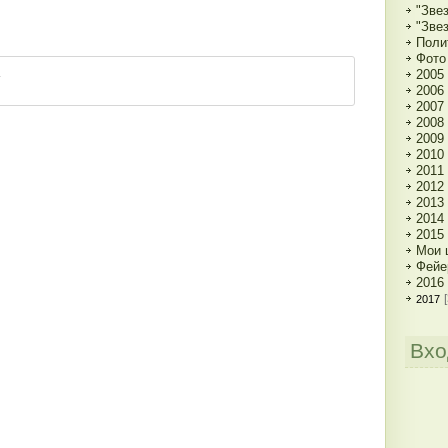
"Зве
"Зве
Поли
Фото 
2005
2006
2007
2008
2009
2010
2011
2012
2013
2014
2015
Мои 
Фейе
2016
2017
Вхо