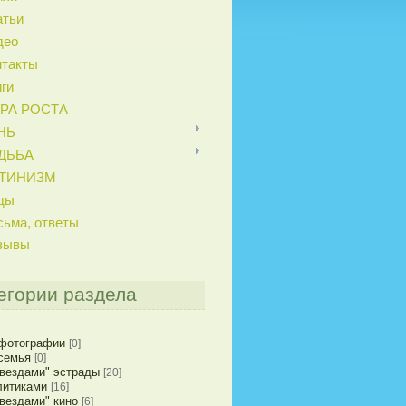
атьи
део
нтакты
ги
РА РОСТА
НЬ
ДЬБА
ТИНИЗМ
ды
сьма, ответы
зывы
егории раздела
фотографии
[0]
семья
[0]
звездами" эстрады
[20]
литиками
[16]
звездами" кино
[6]