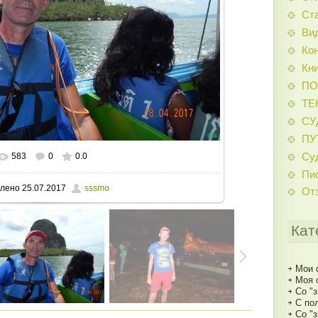
Ст
Ви
Ко
Кни
ПО
ТЕ
СУ
ПУ
Су
583
0
0.0
льном размере
1152x771
/ 129.5Kb
Пи
лено
25.07.2017
sssmo
От
Кат
Мои 
Моя 
Со "
С по
Со "